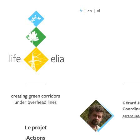
fr
|
en
|
nl
Gérard J
Coordina
gerard.ja
Le projet
Actions