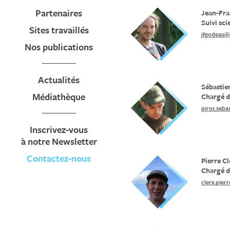
Partenaires
Jean-Fra
Suivi sci
Sites travaillés
jfgodeau@
Nos publications
Actualités
Sébastie
Médiathèque
Chargé d
pirot.seb
Inscrivez-vous
à notre Newsletter
Contactez-nous
Pierre Cl
Chargé d
clerx.pie