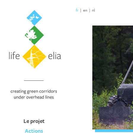
fr
|
en
|
nl
Le projet
Actions