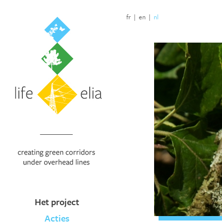
fr
|
en
|
nl
Het project
Acties