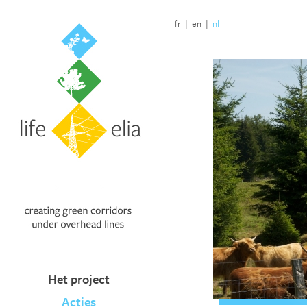
fr
|
en
|
nl
Het project
Acties