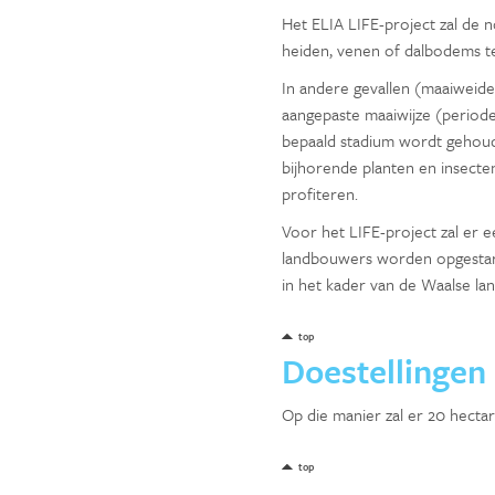
Het ELIA LIFE-project zal de 
heiden, venen of dalbodems te
In andere gevallen (maaiweiden
aangepaste maaiwijze (periode
bepaald stadium wordt gehoude
bijhorende planten en insect
profiteren.
Voor het LIFE-project zal er e
landbouwers worden opgestart
in het kader van de Waalse l
top
Doestellingen
Op die manier zal er 20 hect
top