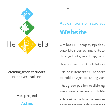
fr
|
en
|
nl
Acties
| Sensibilisatie ac
Website
Om het LIFE-project, zijn doel
ontwikkelingen permanente zi
die regelmatig wordt bijgewerk
Deze website richt zich tot dr
- de boseigenaars en -beheerde
betrokken zijn: toelichting van
- het grote publiek: toelichti
werkzaamheden en voorlichting
Het project
- de elektriciteitsnetbeheerder
Acties
project geteste beheersmetho