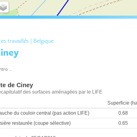
tes travaillés
| Belgique
iney
intro ...