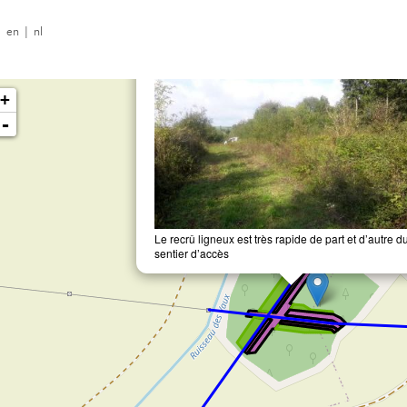
|
en
|
nl