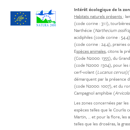
Intérêt écologique de la zon
Habitats naturels présents
: l
(code corine : 31.1), tourbière
Narthécie (
Narthecium ossifr
acidiphiles (code corine : 54.
(code corine : 24.4), prairies 
E
spèces animales
, citons la p
(Code N2000: 1355), du Grand
(code N2000 :1304), pour les
cerf‐volant (
Lucanus cervus)
démarquent par la présence d
(code N2000: 1007), et du rong
Campagnol amphibie (
Arvicola
Les zones concernées par les 
espèces telles que le Courlis 
Martin, ... et pour la flore, l
telles que les droséras, la grass