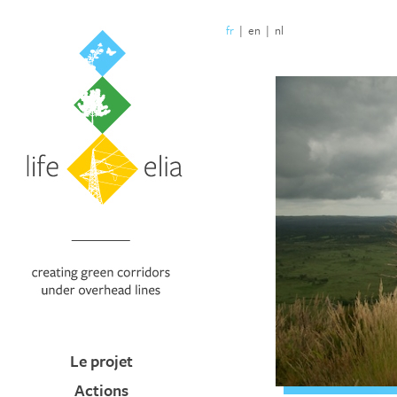
fr
|
en
|
nl
Le projet
Actions