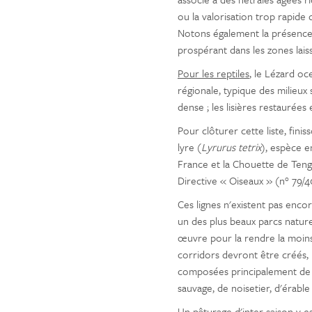
ou la valorisation trop rapide 
Notons également la présence 
prospérant dans les zones lais
Pour les reptiles
, le Lézard oce
régionale, typique des milieux
dense ; les lisières restaurées 
Pour clôturer cette liste, fini
lyre (
Lyrurus tetrix
), espèce e
France et la Chouette de Ten
Directive « Oiseaux » (n° 79/4
Ces lignes n'existent pas encor
un des plus beaux parcs naturel
œuvre pour la rendre la moins 
corridors devront être créés, l
composées principalement de r
sauvage, de noisetier, d'érable
Un pâturage d'inter saison y es