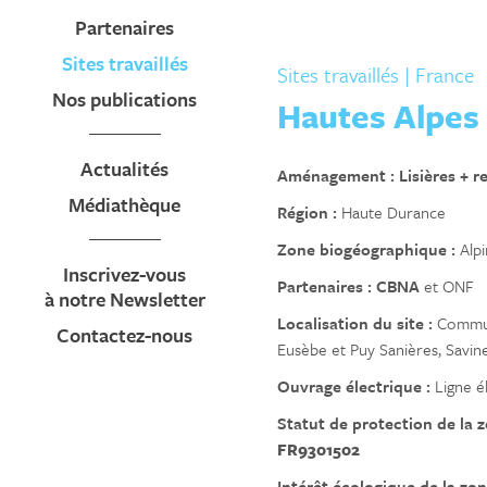
Partenaires
Sites travaillés
Sites travaillés
| France
Nos publications
Hautes Alpes
Actualités
Aménagement :
Lisières + r
Médiathèque
Région :
Haute Durance
Zone biogéographique :
Alp
Inscrivez-vous
Partenaires :
CBNA
et ONF
à notre Newsletter
Localisation du site :
Commune
Contactez-nous
Eusèbe et Puy Sanières, Savin
Ouvrage électrique :
Ligne é
Statut de protection de la 
FR9301502
Intérêt écologique de la zo