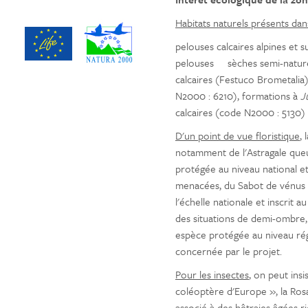
Habitats naturels présents dan
pelouses calcaires alpines et 
pelouses sèches semi-naturel
calcaires (Festuco Brometalia
N2000 : 6210), formations à
J
calcaires (code N2000 : 5130)
D'un point de vue floristique
,
notamment de l'Astragale que
protégée au niveau national et
menacées, du Sabot de vénus 
l'échelle nationale et inscrit
des situations de demi-ombre, 
espèce protégée au niveau ré
concernée par le projet.
Pour les insectes
, on peut insi
coléoptère d'Europe », la Rosa
associé à des hêtraies âgées ri